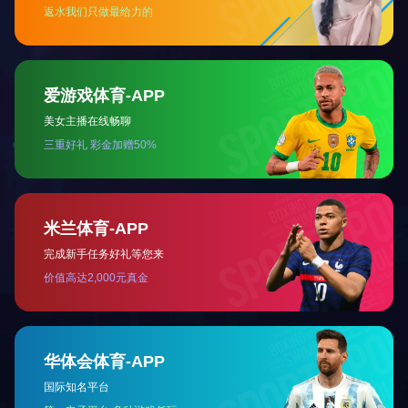
相关标签：
贵州检测机构
,
贵州工程质
上一篇：
《贵州亚创工程检测建设项
下一篇：
贵州检测机构告诉您环境的
最近浏览：
相关产品：
地基基础检测
止水
相关新闻：
贵州检测公司浅谈工程质量检测
欢迎给我们留言
贵州检测机构带大家了解如何做
请在此输入留言内容，我们会