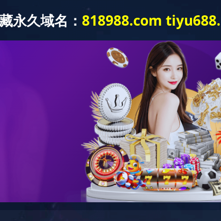
动态
业务范围
工程案例
人
p官网入口
米兰体育app官网入口-
工程案例
在线
米兰（中国）
闻
水利工程
题
公路(市政)工程
工程物探
量测
管材及管道工程