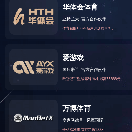
资质档案
贵州检测公司介绍
新闻分类
实验室、设备间
米兰体育app官网入口
室内检测
行业新闻
现场检测
常见问题
安全用品设备
贵州检测公司
介
新闻动态
材料设备
1、沥青混合料
贵州检测公司浅谈工程质量检...
（1）温度控制，140
化学设备
贵州检测机构告诉您环境的质...
（2）打印机逐
贵州工程质量检测告诉您设备...
量测设备
（3）回收粉不
贵州检测机构简述关于样品的...
（4）沥青面层
岩土设备
（5）集料遮雨
贵州检测公司带您了解检测过...
热费时，生产能力低
贵州工程质量检测给您介绍常...
（6）改性沥青
（7）每天生产
热门关键词
（8）拌合料出
贵州工程质量检测
化学分析