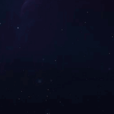
nak.com/news/443.html
话
,
检测公司类型
,
检测公司报价
测范围
周边房屋检测?
anak.com/ 米兰体育app官网入口-米兰（中国） 主要从事
贵州检测机构
,
贵州工程质量
Powered by 技术支持：
搜索
| 主营区域：
贵州
贵阳
安顺
遵义
六盘水
毕节
铜仁
黔南
黔西南