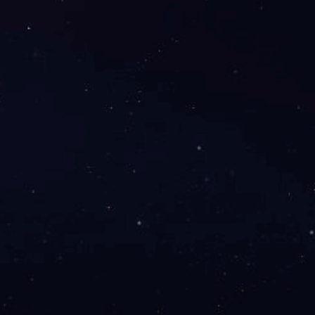
欢迎给我们留言
请在此输入留言内容，我们会
尽快与您联系。
姓名
联系人
电话
座机/手机号码
邮箱
邮箱
检测
,
贵州检测公司
, 欢迎来电咨询!
地址
地址
黔东南