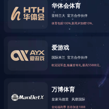
资质档案
闸门质量检测
案例分类
实验室、设备间
工程案例
室内检测
新闻动态
现场检测
贵州检测公司浅谈工程质量检...
安全用品设备
贵州检测机构告诉您环境的质...
材料设备
贵州工程质量检测告诉您设备...
化学设备
贵州检测机构简述关于样品的...
贵州检测公司带您了解检测过...
量测设备
贵州工程质量检测给您介绍常...
岩土设备
热门关键词
贵州工程质量检测
市政道路、隧道检
测