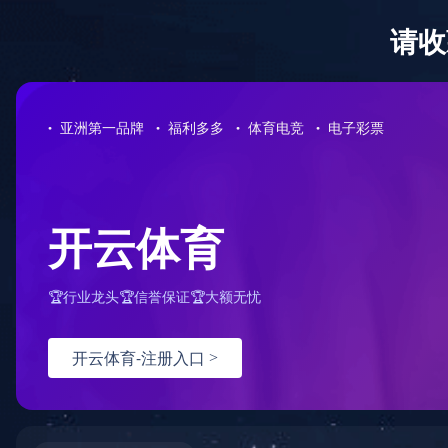
米兰体育app官网入口
你好！欢迎访问米兰体育app官网入口-米兰（中国） 官网！
网站米兰体育app官
关于我们
新闻
公司简介
米兰体育ap
网入口
宣传视频
行业新
组织架构
常见问
米兰体育app官网入口
公司风采
办公环境