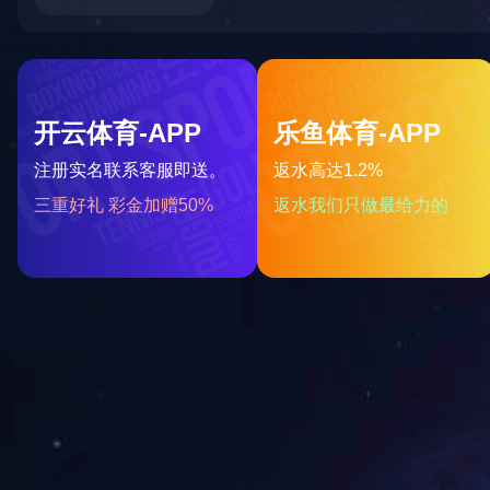
贵州检测机构
管材检测
建筑节能检测
化学分析
止水及防水材料检
贵州检测公司
测
建筑材料试验/检测
钢结构检测
地基基础检测
主体结构检测
米兰体育app官网入口-米兰（中
国）
米兰体育app官网入口-米兰（中国）
电话：0851-84866673
邮箱：369073997@qq.com
网址：kamartiduranak.com
地址：贵州省贵阳市白云区云环东路430号