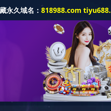
动态
业务范围
工程案例
人
p官网入口
米兰体育app官网入口-
工程案例
在线
米兰（中国）
闻
水利工程
题
公路(市政)工程
工程物探
量测
管材及管道工程